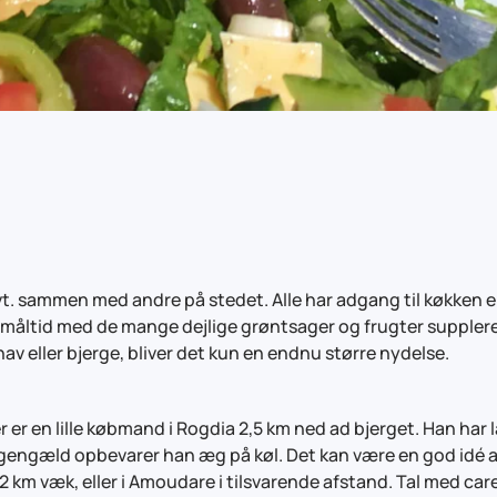
evt. sammen med andre på stedet. Alle har adgang til køkken e
 måltid med de mange dejlige grøntsager og frugter suppleret
av eller bjerge, bliver det kun en endnu større nydelse.
 er en lille købmand i Rogdia 2,5 km ned ad bjerget. Han har 
 til gengæld opbevarer han æg på køl. Det kan være en god idé 
12 km væk, eller i Amoudare i tilsvarende afstand. Tal med car