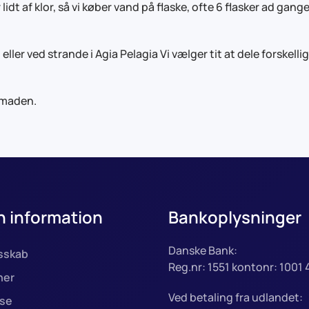
dt af klor, så vi køber vand på flaske, ofte 6 flasker ad gang
ler ved strande i Agia Pelagia Vi vælger tit at dele forskellig
 maden.
 information
Bankoplysninger
Danske Bank:
sskab
Reg.nr: 1551 kontonr: 1001 
ner
Ved betaling fra udlandet:
lse