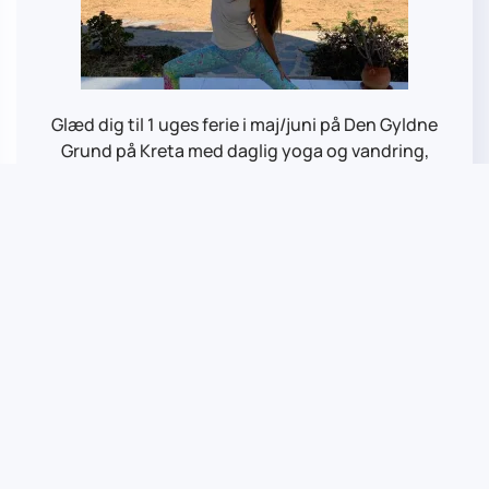
Glæd dig til 1 uges ferie i maj/juni på Den Gyldne
Grund på Kreta med daglig yoga og vandring,
meditation, fordybelse og nærvær.
Læs mere
Spirituel rejse til Kreta - 3.-13.9.
2026